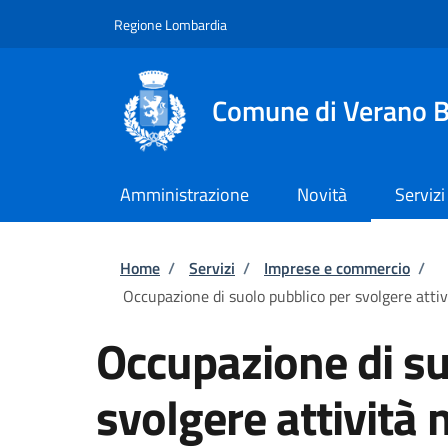
Salta al contenuto principale
Skip to footer content
Regione Lombardia
Comune di Verano B
Amministrazione
Novità
Servizi
Briciole di pane
Home
/
Servizi
/
Imprese e commercio
/
Occupazione di suolo pubblico per svolgere attivi
Occupazione di su
svolgere attività 