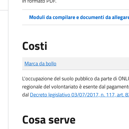
in formato PDF.
Moduli da compilare e documenti da allegar
Costi
Tipo di pagamento
Importo
Marca da bollo
L'occupazione del suolo pubblico da parte di ONLUS
regionale del volontariato è esente dal pagamento
dal
Decreto legislativo 03/07/2017, n. 117, art. 8
Cosa serve