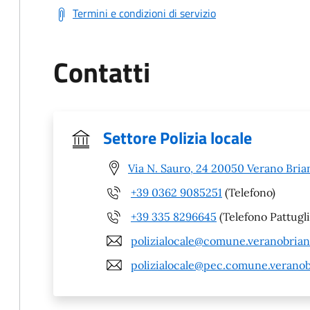
Termini e condizioni di servizio
Contatti
Settore Polizia locale
Via N. Sauro, 24 20050 Verano Bria
+39 0362 9085251
(Telefono)
+39 335 8296645
(Telefono Pattugli
polizialocale@comune.veranobrian
polizialocale@pec.comune.veranob