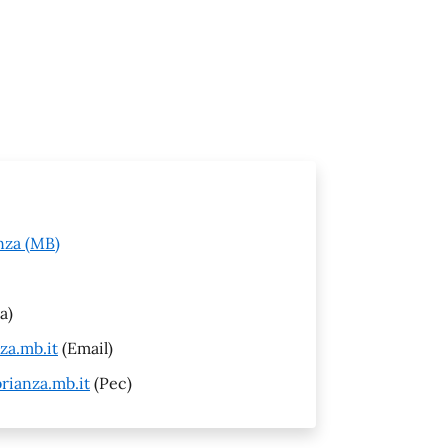
nza (MB)
a)
za.mb.it
(Email)
rianza.mb.it
(Pec)