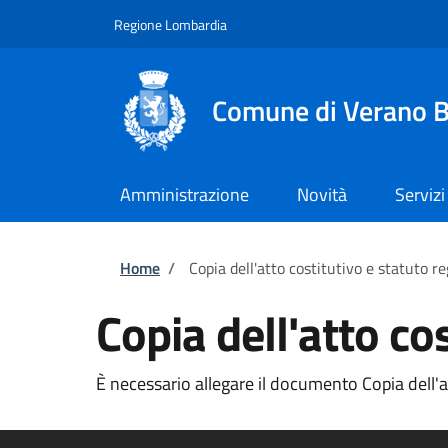
Salta al contenuto principale
Skip to footer content
Regione Lombardia
Comune di Verano B
Amministrazione
Novità
Servizi
Briciole di pane
Home
/
Copia dell'atto costitutivo e statuto re
Copia dell'atto cos
È necessario allegare il documento Copia dell'att