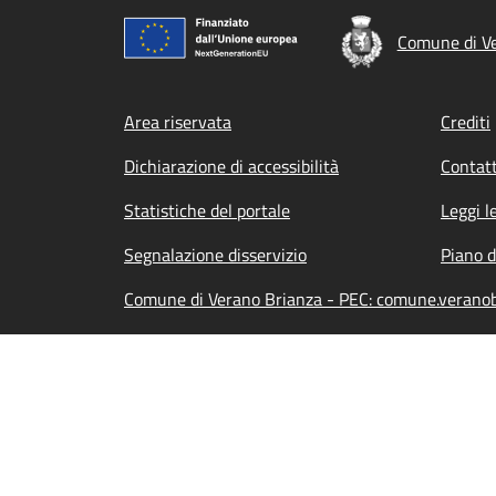
Comune di V
Footer menu
Area riservata
Crediti
Dichiarazione di accessibilità
Contatt
Statistiche del portale
Leggi l
Segnalazione disservizio
Piano d
Comune di Verano Brianza - PEC: comune.veranob