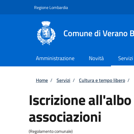
Salta al contenuto principale
Skip to footer content
Regione Lombardia
Comune di Verano B
Amministrazione
Novità
Servizi
Briciole di pane
Home
/
Servizi
/
Cultura e tempo libero
/
Iscrizione all'alb
associazioni
(Regolamento comunale)