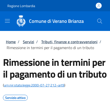
Salta al contenuto principale
Skip to footer content
Regione Lombardia
Comune di Verano Brianza
Briciole di pane
Home
/
Servizi
/
Tributi, finanze e contravvenzioni
/
Rimessione in termini per il pagamento di un tributo
Rimessione in termini per
il pagamento di un tributo
(
urn:nir:stato:legge:2000-07-27;212~art9
)
Servizio attivo