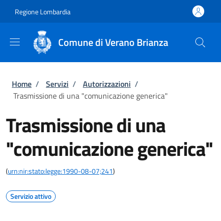
Salta al contenuto principale
Skip to footer content
Regione Lombardia
Comune di Verano Brianza
Briciole di pane
Home
/
Servizi
/
Autorizzazioni
/
Trasmissione di una "comunicazione generica"
Trasmissione di una
"comunicazione generica"
(
urn:nir:stato:legge:1990-08-07;241
)
Servizio attivo