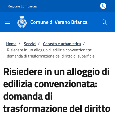
Salta al contenuto principale
Skip to footer content
Regione Lombardia
Comune di Verano Brianza
Briciole di pane
Home
/
Servizi
/
Catasto e urbanistica
/
Risiedere in un alloggio di edilizia convenzionata:
domanda di trasformazione del diritto di superficie
Risiedere in un alloggio di
edilizia convenzionata:
domanda di
trasformazione del diritto