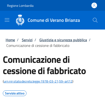
Salta al contenuto principale
Skip to footer content
Regione Lombardia
Comune di Verano Brianza
Briciole di pane
Home
/
Servizi
/
Giustizia e sicurezza pubblica
/
Comunicazione di cessione di fabbricato
Comunicazione di
cessione di fabbricato
(
urn:nir:stato:decreto.legge:1978-03-21;59~art12
)
Servizio attivo