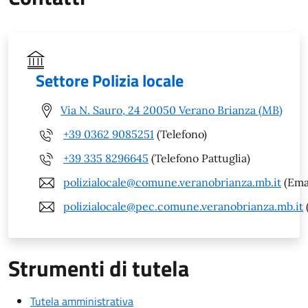
Settore Polizia locale
Via N. Sauro, 24 20050 Verano Brianza (MB)
+39 0362 9085251
(Telefono)
+39 335 8296645
(Telefono Pattuglia)
polizialocale@comune.veranobrianza.mb.it
(Ema
polizialocale@pec.comune.veranobrianza.mb.it
Strumenti di tutela
Tutela amministrativa