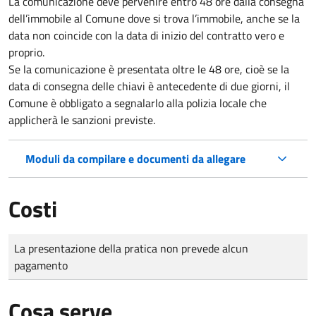
La comunicazione deve pervenire
entro 48 ore
dalla consegna
dell’immobile al Comune dove si trova l’immobile, anche se la
data non coincide con la data di inizio del contratto vero e
proprio.
Se la comunicazione è presentata oltre le 48 ore, cioè se la
data di consegna delle chiavi è antecedente di due giorni, il
Comune è obbligato a segnalarlo alla polizia locale che
applicherà le sanzioni previste.
Moduli da compilare e documenti da allegare
Costi
Tipo di pagamento
Importo
La presentazione della pratica non prevede alcun
pagamento
Cosa serve