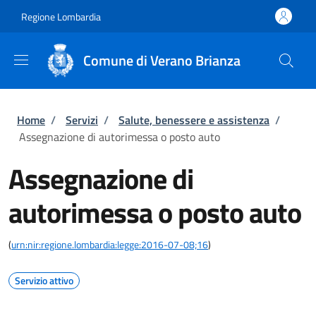
Salta al contenuto principale
Skip to footer content
Regione Lombardia
Comune di Verano Brianza
Briciole di pane
Home
/
Servizi
/
Salute, benessere e assistenza
/
Assegnazione di autorimessa o posto auto
Assegnazione di
autorimessa o posto auto
(
urn:nir:regione.lombardia:legge:2016-07-08;16
)
Servizio attivo