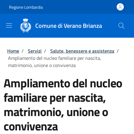
Salta al contenuto principale
Skip to footer content
Regione Lombardia
Comune di Verano Brianza
Briciole di pane
Home
/
Servizi
/
Salute, benessere e assistenza
/
Ampliamento del nucleo familiare per nascita,
matrimonio, unione o convivenza
Ampliamento del nucleo
familiare per nascita,
matrimonio, unione o
convivenza