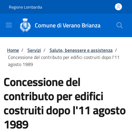
Salta al contenuto principale
Skip to footer content
Regione Lombardia
Comune di Verano Brianza
Briciole di pane
Home
/
Servizi
/
Salute, benessere e assistenza
/
Concessione del contributo per edifici costruiti dopo l'11
agosto 1989
Concessione del
contributo per edifici
costruiti dopo l'11 agosto
1989