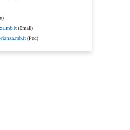
a)
za.mb.it
(Email)
rianza.mb.it
(Pec)