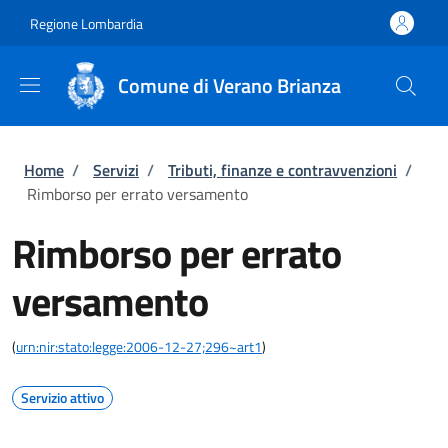
Salta al contenuto principale
Skip to footer content
Regione Lombardia
Comune di Verano Brianza
Briciole di pane
Home
/
Servizi
/
Tributi, finanze e contravvenzioni
/
Rimborso per errato versamento
Rimborso per errato
versamento
(
urn:nir:stato:legge:2006-12-27;296~art1
)
Servizio attivo