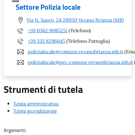
Settore Polizia locale
Via N. Sauro, 24 20050 Verano Brianza (MB)
+39 0362 9085251
(Telefono)
+39 335 8296645
(Telefono Pattuglia)
polizialocale@comune.veranobrianza.mb.it
(Ema
polizialocale@pec.comune.veranobrianza.mb.it
Strumenti di tutela
Tutela amministrativa
Tutela giurisdizionale
Argomenti: