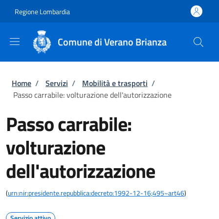
Salta al contenuto principale
Skip to footer content
Regione Lombardia
Comune di Verano Brianza
Briciole di pane
Home
/
Servizi
/
Mobilità e trasporti
/
Passo carrabile: volturazione dell'autorizzazione
Passo carrabile:
volturazione
dell'autorizzazione
(
urn:nir:presidente.repubblica:decreto:1992-12-16;495~art46
)
Servizio attivo