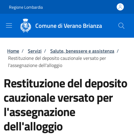
Salta al contenuto principale
Skip to footer content
Regione Lombardia
Comune di Verano Brianza
Briciole di pane
Home
/
Servizi
/
Salute, benessere e assistenza
/
Restituzione del deposito cauzionale versato per
l'assegnazione dell'alloggio
Restituzione del deposito
cauzionale versato per
l'assegnazione
dell'alloggio