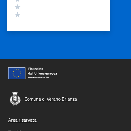
Valuta 2 stelle su 5
Valuta 1 stelle su 5
Comune di Verano Brianza
Footer menu
Area riservata