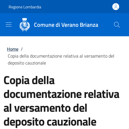
Salta al contenuto principale
Skip to footer content
Regione Lombardia
Comune di Verano Brianza
Briciole di pane
Home
/
Copia della documentazione relativa al versamento del
deposito cauzionale
Copia della
documentazione relativa
al versamento del
deposito cauzionale