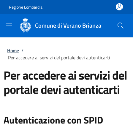
Salta al contenuto principale
Skip to footer content
Regione Lombardia
Comune di Verano Brianza
Briciole di pane
Home
/
Per accedere ai servizi del portale devi autenticarti
Per accedere ai servizi del
portale devi autenticarti
Autenticazione con SPID