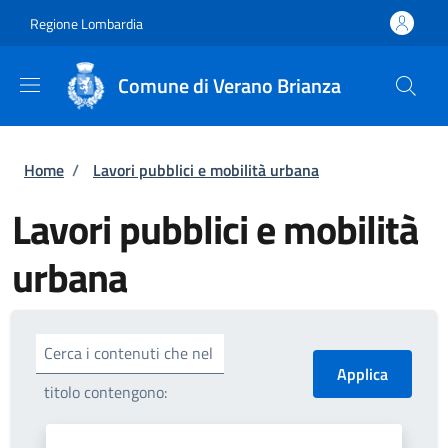
Salta al contenuto principale
Skip to footer content
Regione Lombardia
Comune di Verano Brianza
Briciole di pane
Home
/
Lavori pubblici e mobilità urbana
Lavori pubblici e mobilità
urbana
Cerca i contenuti che nel
titolo contengono: