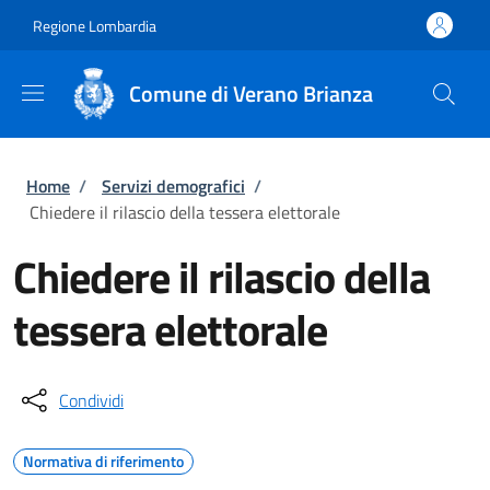
Salta al contenuto principale
Skip to footer content
Regione Lombardia
Comune di Verano Brianza
Briciole di pane
Home
/
Servizi demografici
/
Chiedere il rilascio della tessera elettorale
Chiedere il rilascio della
tessera elettorale
Condividi
Normativa di riferimento