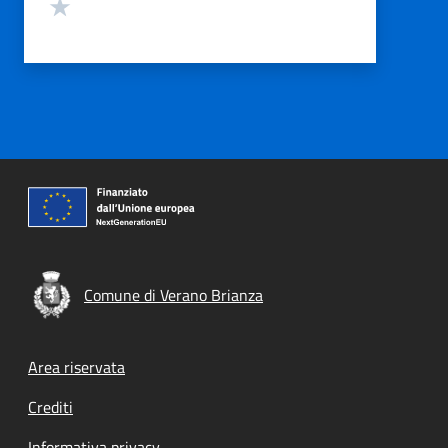
Valuta 1 stelle su 5
Comune di Verano Brianza
Footer menu
Area riservata
Crediti
Informativa privacy