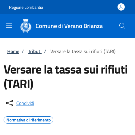
Salta al contenuto principale
Skip to footer content
Regione Lombardia
Comune di Verano Brianza
Briciole di pane
Home
/
Tributi
/
Versare la tassa sui rifiuti (TARI)
Versare la tassa sui rifiuti
(TARI)
Condividi
Normativa di riferimento