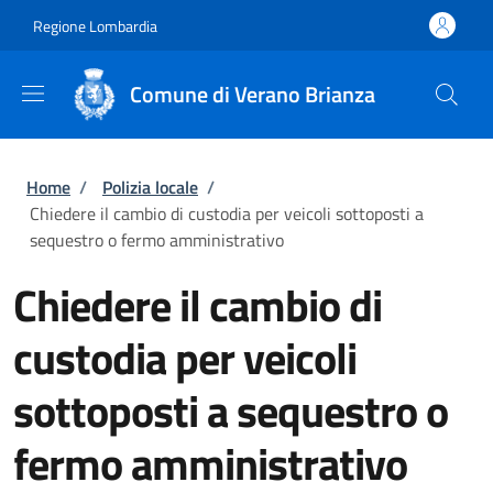
Salta al contenuto principale
Skip to footer content
Regione Lombardia
Comune di Verano Brianza
Briciole di pane
Home
/
Polizia locale
/
Chiedere il cambio di custodia per veicoli sottoposti a
sequestro o fermo amministrativo
Chiedere il cambio di
custodia per veicoli
sottoposti a sequestro o
fermo amministrativo