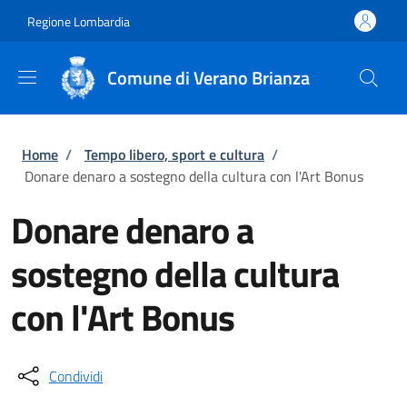
Salta al contenuto principale
Skip to footer content
Regione Lombardia
Comune di Verano Brianza
Briciole di pane
Home
/
Tempo libero, sport e cultura
/
Donare denaro a sostegno della cultura con l'Art Bonus
Donare denaro a
sostegno della cultura
con l'Art Bonus
Condividi